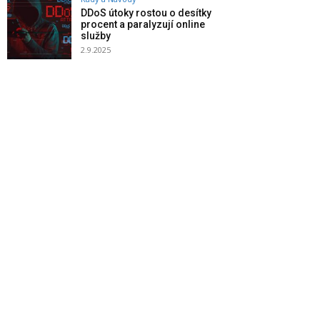
DDoS útoky rostou o desítky
procent a paralyzují online
služby
2.9.2025