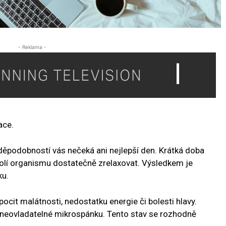
- Reklama -
ace.
ěpodobností vás nečeká ani nejlepší den. Krátká doba
volí organismu dostatečně zrelaxovat. Výsledkem je
ku.
cit malátnosti, nedostatku energie či bolesti hlavy.
neovladatelné mikrospánku. Tento stav se rozhodně