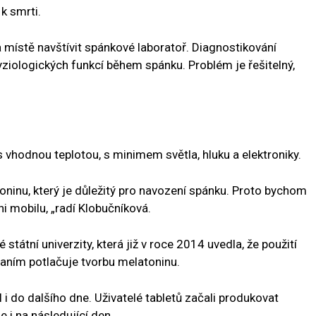
 k smrti.
 místě navštívit spánkové laboratoř. Diagnostikování
iologických funkcí během spánku. Problém je řešitelný,
s vhodnou teplotou, s minimem světla, hluku a elektroniky.
oninu, který je důležitý pro navození spánku. Proto bychom
i mobilu, „radí Klobučníková.
státní univerzity, která již v roce 2014 uvedla, že použití
paním potlačuje tvorbu melatoninu.
i do dalšího dne. Uživatelé tabletů začali produkovat
 i na následující den.