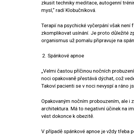
zkusit techniky meditace, autogenní tréni
mysl,“ radí Klobučníková.
Terapií na psychické vyčerpání však není
zkomplikovat usínání. Je proto důležité z
organismus už pomalu připravuje na spán
Spánkové apnoe
„Velmi častou příčinou nočních probuzen
noci opakovaně přestává dýchat, což ved
Takoví pacienti se v noci nevyspí a ráno j
Opakovaným nočním probouzením, ale i z
architektura. Má to negativní účinek na 
vést dokonce k obezitě.
V případě spánkové apnoe je vždy třeba 