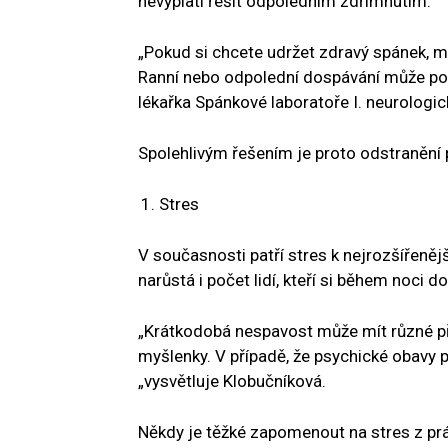
nevyplatí řešit odpoledním zdřímnutím.
„Pokud si chcete udržet zdravý spánek, mě
Ranní nebo odpolední dospávání může poto
lékařka Spánkové laboratoře I. neurologick
Spolehlivým řešením je proto odstranění 
Stres
V současnosti patří stres k nejrozšířen
narůstá i počet lidí, kteří si během noci
„Krátkodobá nespavost může mít různé příč
myšlenky. V případě, že psychické obavy p
„vysvětluje Klobučníková.
Někdy je těžké zapomenout na stres z prá