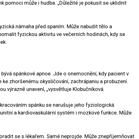
nk pomoci může i hudba. „Důležité je pokusit se uklidnit
 fyzická námaha před spaním. Může nabudit tělo a
pomalit fyzickou aktivitu ve večerních hodinách, kdy se
ek.
í bývá spánkové apnoe. Jde o onemocnění, kdy pacient v
e ke zhoršenému okysličování, zachrápaniu a probuzení.
sou výrazně unavení, „vysvětluje Klobučníková.
kracováním spánku se narušuje jeho fyziologická
imunitní a kardiovaskulární systém i mozkové funkce. Může
poradit se s lékařem. Samé neprojde. Může znepříjemňovat