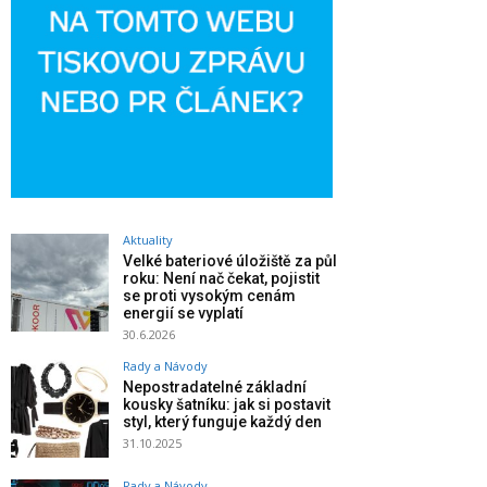
Aktuality
Velké bateriové úložiště za půl
roku: Není nač čekat, pojistit
se proti vysokým cenám
energií se vyplatí
30.6.2026
Rady a Návody
Nepostradatelné základní
kousky šatníku: jak si postavit
styl, který funguje každý den
31.10.2025
Rady a Návody