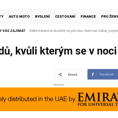
TY
AUTO MOTO
BYDLENÍ
CESTOVÁNÍ
FINANCE
PRO ŽEN
Y VÁS ZAJÍMAT
Velké bateriové úložiště za půl roku: Není nač čekat, pojisti
Nepostradatelné základní kousky šatníku: jak si postavit
dů, kvůli kterým se v noc
Facebook
Share
- Reklama -