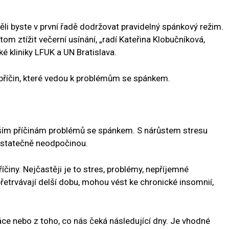
li byste v první řadě dodržovat pravidelný spánkový režim.
m ztížit večerní usínání, „radí Kateřina Klobučníková,
é kliniky LFUK a UN Bratislava.
příčin, které vedou k problémům se spánkem.
ějším příčinám problémů se spánkem. S nárůstem stresu
 dostatečně neodpočinou.
iny. Nejčastěji je to stres, problémy, nepříjemné
řetrvávají delší dobu, mohou vést ke chronické insomnií,
ce nebo z toho, co nás čeká následující dny. Je vhodné