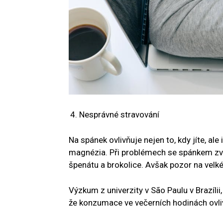
Nesprávné stravování
Na spánek ovlivňuje nejen to, kdy jíte, ale
magnézia. Při problémech se spánkem zvyš
špenátu a brokolice. Avšak pozor na velké
Výzkum z univerzity v São Paulu v Brazílii,
že konzumace ve večerních hodinách ovli