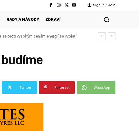
Sign in / Join
Y
RADY A NÁVODY
ZDRAVÍ
t se proti vysokým cenám energií se vyplatí
 styl, který funguje každý den
i budíme
Twitter
Pinterest
WhatsApp