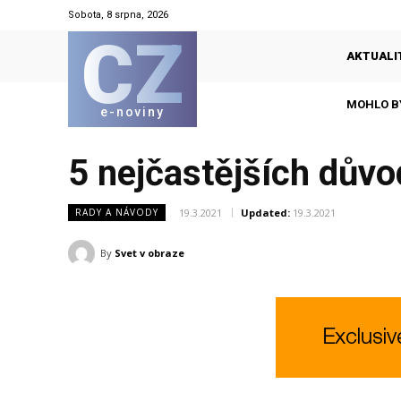
Sobota, 8 srpna, 2026
CZ
AKTUALI
MOHLO B
e-noviny
5 nejčastějších důvo
19.3.2021
Updated:
19.3.2021
RADY A NÁVODY
By
Svet v obraze