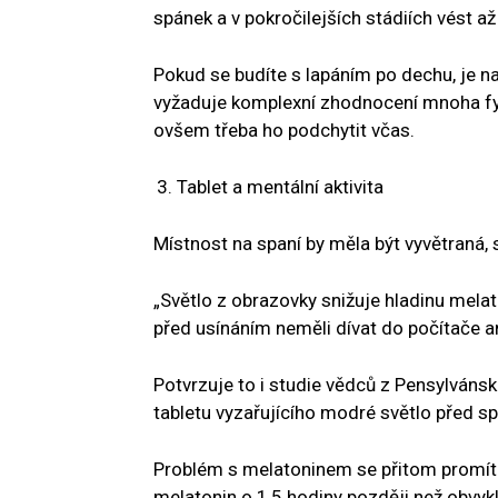
spánek a v pokročilejších stádiích vést až
Pokud se budíte s lapáním po dechu, je na
vyžaduje komplexní zhodnocení mnoha fyz
ovšem třeba ho podchytit včas.
Tablet a mentální aktivita
Místnost na spaní by měla být vyvětraná, 
„Světlo z obrazovky snižuje hladinu melat
před usínáním neměli dívat do počítače an
Potvrzuje to i studie vědců z Pensylvánské 
tabletu vyzařujícího modré světlo před s
Problém s melatoninem se přitom promítl 
melatonin o 1,5 hodiny později než obvykle