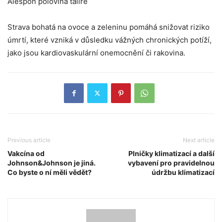
Alespoň polovina talíře
Strava bohatá na ovoce a zeleninu pomáhá snižovat riziko
úmrtí, které vzniká v důsledku vážných chronických potíží,
jako jsou kardiovaskulární onemocnění či rakovina.
Previous article
Next article
Vakcína od
Plničky klimatizací a další
Johnson&Johnson je jiná.
vybavení pro pravidelnou
Co byste o ní měli vědět?
údržbu klimatizací