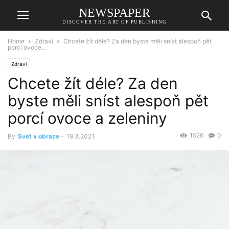
NEWSPAPER
DISCOVER THE ART OF PUBLISHING
Home
Zdraví
Chcete žít déle? Za den byste měli sníst alespoň pět
porcí ovoce...
Zdraví
Chcete žít déle? Za den
byste měli sníst alespoň pět
porcí ovoce a zeleniny
1526
0
By
Svet v obraze
-
19.3.2021