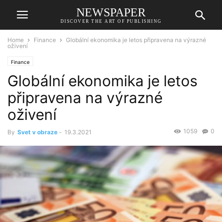
NEWSPAPER
DISCOVER THE ART OF PUBLISHING
Home
Finance
Globální ekonomika je letos připravena na výrazné
oživení
Finance
Globální ekonomika je letos
připravena na výrazné
oživení
1059
0
By
Svet v obraze
-
19.3.2021