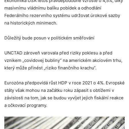
Ekonomika USA letos pravděpodobně vzroste o 4,5%, díky
masivnímu vládnímu balíku pobídek a odhodlání
Federálního rezervního systému udržovat úrokové sazby
na historických minimech.
Důležitý bude posun v politickém směřování
UNCTAD zároveň varovala před riziky poklesu a před
vznikem „covidovej bubliny“ na americkém akciovém trhu,
který může přinést „riziko finančního krachu“.
Eurozóna předpovídá růst HDP v roce 2021 o 4%. Evropské
státy však mohou na začátku roku zápasit s obtížemi v
závislosti na tom, jak se budou vyvíjet jejich fiskální reakce
a očkovací programy.