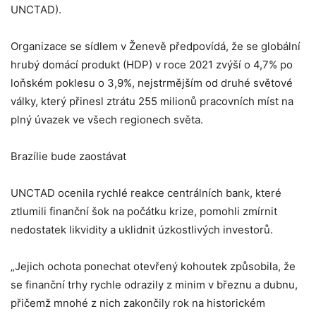
UNCTAD).
Organizace se sídlem v Ženevě předpovídá, že se globální
hrubý domácí produkt (HDP) v roce 2021 zvýší o 4,7% po
loňském poklesu o 3,9%, nejstrmějším od druhé světové
války, který přinesl ztrátu 255 milionů pracovních míst na
plný úvazek ve všech regionech světa.
Brazílie bude zaostávat
UNCTAD ocenila rychlé reakce centrálních bank, které
ztlumili finanční šok na počátku krize, pomohli zmírnit
nedostatek likvidity a uklidnit úzkostlivých investorů.
„Jejich ochota ponechat otevřený kohoutek způsobila, že
se finanční trhy rychle odrazily z minim v březnu a dubnu,
přičemž mnohé z nich zakončily rok na historickém