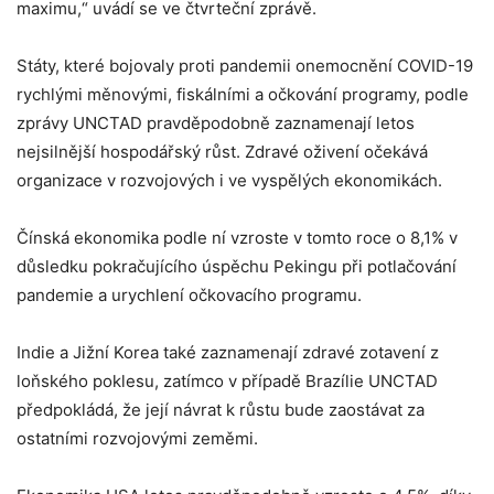
maximu,“ uvádí se ve čtvrteční zprávě.
Státy, které bojovaly proti pandemii onemocnění COVID-19
rychlými měnovými, fiskálními a očkování programy, podle
zprávy UNCTAD pravděpodobně zaznamenají letos
nejsilnější hospodářský růst. Zdravé oživení očekává
organizace v rozvojových i ve vyspělých ekonomikách.
Čínská ekonomika podle ní vzroste v tomto roce o 8,1% v
důsledku pokračujícího úspěchu Pekingu při potlačování
pandemie a urychlení očkovacího programu.
Indie a Jižní Korea také zaznamenají zdravé zotavení z
loňského poklesu, zatímco v případě Brazílie UNCTAD
předpokládá, že její návrat k růstu bude zaostávat za
ostatními rozvojovými zeměmi.