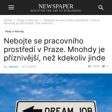
NEWSPAPER
DISCOVER THE ART OF PUBLISHING
Home
Rady a Návody
Nebojte se pracovního prostředí v Praze.
Mnohdy je příznivější, než kdekoliv...
Rady a Návody
Nebojte se pracovního
prostředí v Praze. Mnohdy je
příznivější, než kdekoliv jinde
1508
3
By
admin
-
19.12.2022