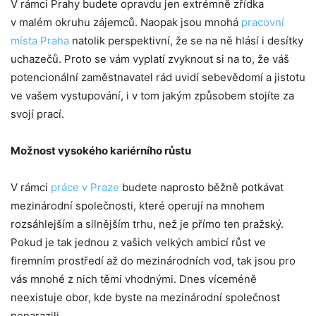
V rámci Prahy budete opravdu jen extrémně zřídka
v malém okruhu zájemců. Naopak jsou mnohá
pracovní
místa Praha
natolik perspektivní, že se na ně hlásí i desítky
uchazečů. Proto se vám vyplatí zvyknout si na to, že váš
potencionální zaměstnavatel rád uvidí sebevědomí a jistotu
ve vašem vystupování, i v tom jakým způsobem stojíte za
svojí prací.
Možnost vysokého kariérního růstu
V rámci
práce v Praze
budete naprosto běžně potkávat
mezinárodní společnosti, které operují na mnohem
rozsáhlejším a silnějším trhu, než je přímo ten pražský.
Pokud je tak jednou z vašich velkých ambicí růst ve
firemním prostředí až do mezinárodních vod, tak jsou pro
vás mnohé z nich těmi vhodnými. Dnes víceméně
neexistuje obor, kde byste na mezinárodní společnost
nenarazili.