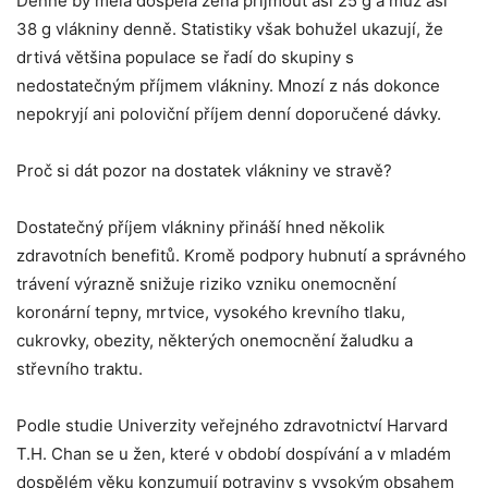
Denně by měla dospělá žena přijmout asi 25 g a muž asi
38 g vlákniny denně. Statistiky však bohužel ukazují, že
drtivá většina populace se řadí do skupiny s
nedostatečným příjmem vlákniny. Mnozí z nás dokonce
nepokryjí ani poloviční příjem denní doporučené dávky.
Proč si dát pozor na dostatek vlákniny ve stravě?
Dostatečný příjem vlákniny přináší hned několik
zdravotních benefitů. Kromě podpory hubnutí a správného
trávení výrazně snižuje riziko vzniku onemocnění
koronární tepny, mrtvice, vysokého krevního tlaku,
cukrovky, obezity, některých onemocnění žaludku a
střevního traktu.
Podle studie Univerzity veřejného zdravotnictví Harvard
T.H. Chan se u žen, které v období dospívání a v mladém
dospělém věku konzumují potraviny s vysokým obsahem