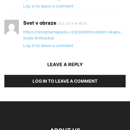
Log in to leave a comment
Svet v obraze
28.2.2024 At 19:26
https://receptarnapadu.cz/podzimni-cisteni-okapu-
bude-brnkacka/
Log in to leave a comment
LEAVE A REPLY
LOG IN TO LEAVE A COMMENT