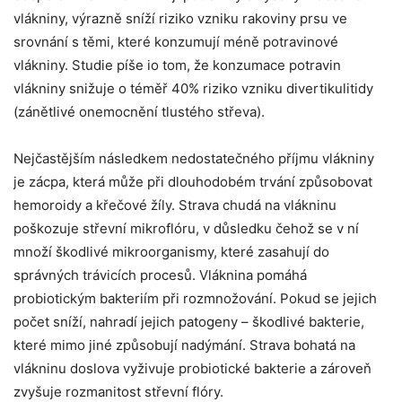
vlákniny, výrazně sníží riziko vzniku rakoviny prsu ve
srovnání s těmi, které konzumují méně potravinové
vlákniny. Studie píše io tom, že konzumace potravin
vlákniny snižuje o téměř 40% riziko vzniku divertikulitidy
(zánětlivé onemocnění tlustého střeva).
Nejčastějším následkem nedostatečného příjmu vlákniny
je zácpa, která může při dlouhodobém trvání způsobovat
hemoroidy a křečové žíly. Strava chudá na vlákninu
poškozuje střevní mikroflóru, v důsledku čehož se v ní
množí škodlivé mikroorganismy, které zasahují do
správných trávicích procesů. Vláknina pomáhá
probiotickým bakteriím při rozmnožování. Pokud se jejich
počet sníží, nahradí jejich patogeny – škodlivé bakterie,
které mimo jiné způsobují nadýmání. Strava bohatá na
vlákninu doslova vyživuje probiotické bakterie a zároveň
zvyšuje rozmanitost střevní flóry.