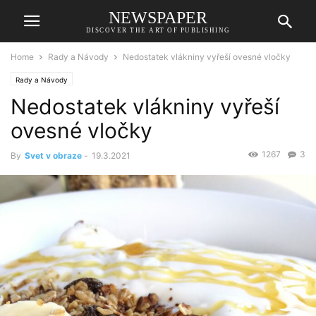
NEWSPAPER
DISCOVER THE ART OF PUBLISHING
Home
Rady a Návody
Nedostatek vlákniny vyřeší ovesné vločky
Rady a Návody
Nedostatek vlákniny vyřeší
ovesné vločky
1267
3
By
Svet v obraze
-
19.3.2021