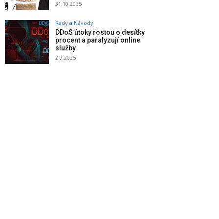
31.10.2025
Rady a Návody
DDoS útoky rostou o desítky
procent a paralyzují online
služby
2.9.2025