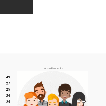
- Advertisement -
49
27
25
24
24