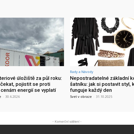
Rady a Návody
eriové úložiště za půl roku:
Nepostradatelné základní k
čekat, pojistit se proti
šatníku: jak si postavit styl, 
cenám energií se vyplatí
funguje každý den
e
-
30.6.2026
Svet v obraze
-
31.10.2025
- Komerční sdělení -