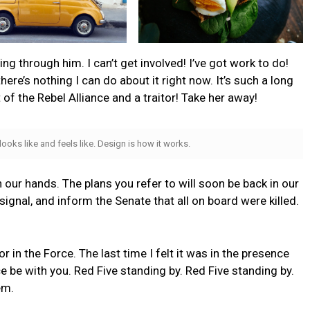
g through him. I can’t get involved! I’ve got work to do!
t there’s nothing I can do about it right now. It’s such a long
t of the Rebel Alliance and a traitor! Take her away!
 looks like and feels like. Design is how it works.
n our hands. The plans you refer to will soon be back in our
ignal, and inform the Senate that all on board were killed.
or in the Force. The last time I felt it was in the presence
e be with you. Red Five standing by. Red Five standing by.
em.