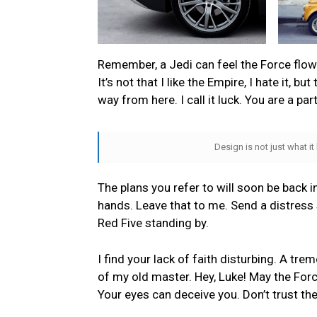
Remember, a Jedi can feel the Force flowin
It’s not that I like the Empire, I hate it, bu
way from here. I call it luck. You are a par
Design is not just what it
The plans you refer to will soon be back i
hands. Leave that to me. Send a distress s
Red Five standing by.
I find your lack of faith disturbing. A trem
of my old master. Hey, Luke! May the Forc
Your eyes can deceive you. Don’t trust th