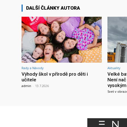
DALŠÍ ČLÁNKY AUTORA
Rady a Návody
Aktuality
Výhody škol v přírodě pro děti i
Velké bat
učitele
Není nač 
vysokým 
admin
-
13.7.2026
Svet v obraz