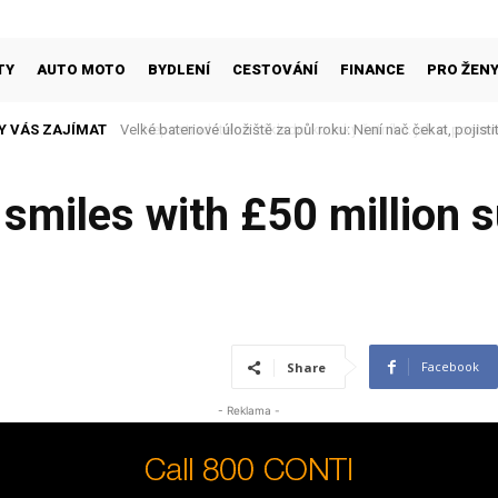
TY
AUTO MOTO
BYDLENÍ
CESTOVÁNÍ
FINANCE
PRO ŽEN
Y VÁS ZAJÍMAT
Nepostradatelné základní kousky šatníku: jak si postavit st
smiles with £50 million s
Facebook
Share
- Reklama -