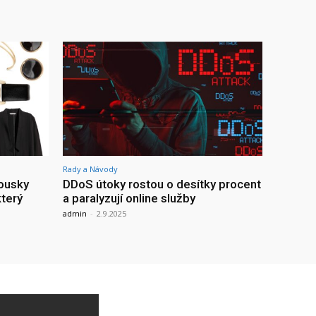
Rady a Návody
ousky
DDoS útoky rostou o desítky procent
který
a paralyzují online služby
admin
-
2.9.2025