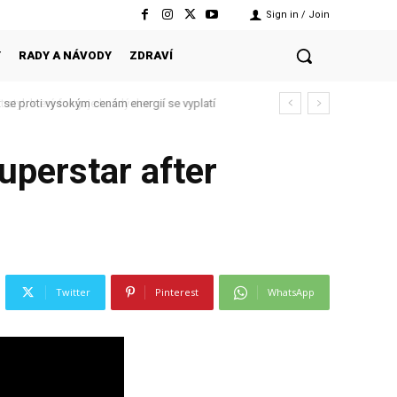
Sign in / Join
Y
RADY A NÁVODY
ZDRAVÍ
yl, který funguje každý den
uperstar after
Twitter
Pinterest
WhatsApp