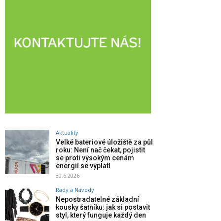
Aktuality
Velké bateriové úložiště za půl
roku: Není nač čekat, pojistit
se proti vysokým cenám
energií se vyplatí
30.6.2026
Rady a Návody
Nepostradatelné základní
kousky šatníku: jak si postavit
styl, který funguje každý den