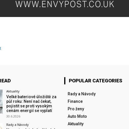
t
READ
POPULAR CATEGORIES
Aktuality
Rady a Návody
Velké bateriové úložiště za
půl roku: Není nač čekat,
Finance
pojistit se proti vysokým
Pro ženy
cenám energií se vyplatí
30.6.2026
Auto Moto
Aktuality
Rady a Návody