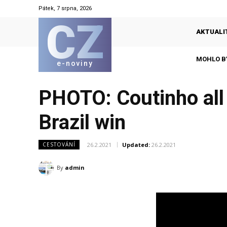
Pátek, 7 srpna, 2026
CZ
AKTUALI
MOHLO B
e-noviny
PHOTO: Coutinho all 
Brazil win
26.2.2021
Updated:
26.2.2021
CESTOVÁNÍ
By
admin