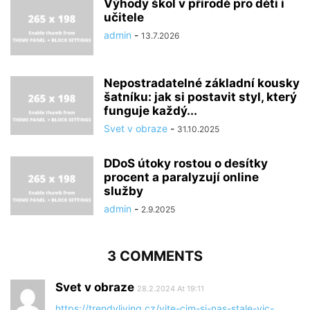
Výhody škol v přírodě pro děti i
učitele
admin
-
13.7.2026
Nepostradatelné základní kousky
šatníku: jak si postavit styl, který
funguje každý...
Svet v obraze
-
31.10.2025
DDoS útoky rostou o desítky
procent a paralyzují online
služby
admin
-
2.9.2025
3 COMMENTS
Svet v obraze
28.2.2024 At 19:11
https://trendyliving.cz/vite-cim-si-nas-stale-vic-