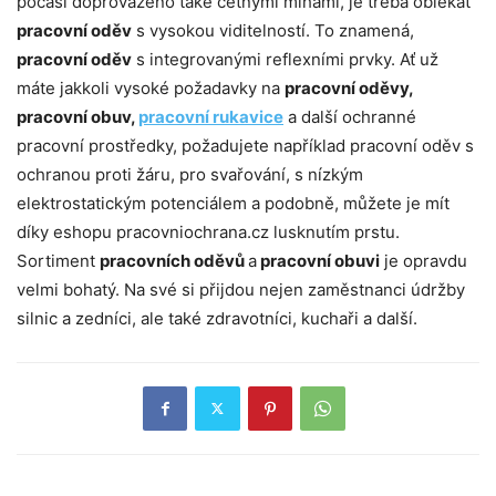
počasí doprovázeno také četnými mlhami, je třeba oblékat
pracovní oděv
s vysokou viditelností. To znamená,
pracovní oděv
s integrovanými reflexními prvky. Ať už
máte jakkoli vysoké požadavky na
pracovní oděvy,
pracovní obuv,
pracovní rukavice
a další ochranné
pracovní prostředky, požadujete například pracovní oděv s
ochranou proti žáru, pro svařování, s nízkým
elektrostatickým potenciálem a podobně, můžete je mít
díky eshopu pracovniochrana.cz lusknutím prstu.
Sortiment
pracovních oděvů
a
pracovní obuvi
je opravdu
velmi bohatý. Na své si přijdou nejen zaměstnanci údržby
silnic a zedníci, ale také zdravotníci, kuchaři a další.