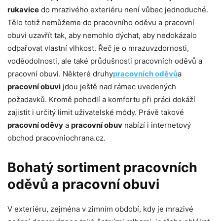
rukavice
do mrazivého exteriéru není vůbec jednoduché.
Tělo totiž nemůžeme do pracovního oděvu a pracovní
obuvi uzavřít tak, aby nemohlo dýchat, aby nedokázalo
odpařovat vlastní vlhkost. Řeč je o mrazuvzdornosti,
voděodolnosti, ale také průdušnosti pracovních oděvů a
pracovní obuvi. Některé druhy
pracovních oděvů
a
pracovní obuvi
jdou ještě nad rámec uvedených
požadavků. Kromě pohodlí a komfortu při práci dokáží
zajistit i určitý limit uživatelské módy. Právě takové
pracovní oděvy
a
pracovní obuv
nabízí i internetový
obchod pracovniochrana.cz.
Bohatý sortiment pracovních
oděvů a pracovní obuvi
V exteriéru, zejména v zimním období, kdy je mrazivé