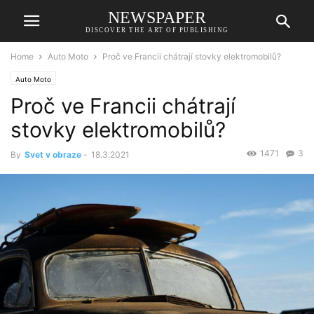
NEWSPAPER
DISCOVER THE ART OF PUBLISHING
Home
Auto Moto
Proč ve Francii chátrají stovky elektromobilů?
Auto Moto
Proč ve Francii chátrají
stovky elektromobilů?
1471
3
By
Svet v obraze
-
18.3.2021