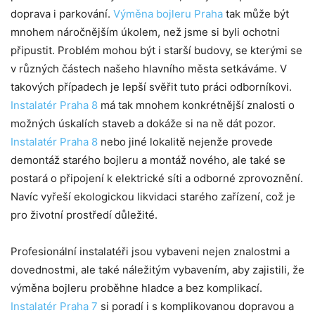
doprava i parkování.
Výměna bojleru Praha
tak může být
mnohem náročnějším úkolem, než jsme si byli ochotni
připustit. Problém mohou být i starší budovy, se kterými se
v různých částech našeho hlavního města setkáváme. V
takových případech je lepší svěřit tuto práci odborníkovi.
Instalatér Praha 8
má tak mnohem konkrétnější znalosti o
možných úskalích staveb a dokáže si na ně dát pozor.
Instalatér Praha 8
nebo jiné lokalitě nejenže provede
demontáž starého bojleru a montáž nového, ale také se
postará o připojení k elektrické síti a odborné zprovoznění.
Navíc vyřeší ekologickou likvidaci starého zařízení, což je
pro životní prostředí důležité.
Profesionální instalatéři jsou vybaveni nejen znalostmi a
dovednostmi, ale také náležitým vybavením, aby zajistili, že
výměna bojleru proběhne hladce a bez komplikací.
Instalatér Praha 7
si poradí i s komplikovanou dopravou a