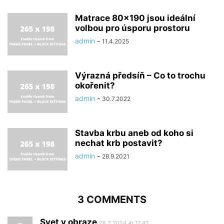
Matrace 80×190 jsou ideální
volbou pro úsporu prostoru
admin
-
11.4.2025
Výrazná předsíň – Co to trochu
okořenit?
admin
-
30.7.2022
Stavba krbu aneb od koho si
nechat krb postavit?
admin
-
28.9.2021
3 COMMENTS
Svet v obraze
28.2.2024 At 17:47