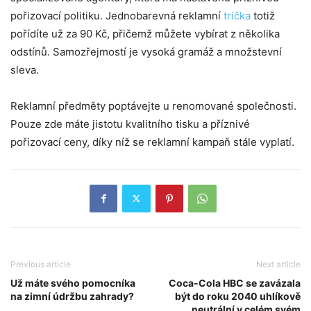
pořizovací politiku. Jednobarevná reklamní
trička
totiž
pořídíte už za 90 Kč, přičemž můžete vybírat z několika
odstínů. Samozřejmostí je vysoká gramáž a množstevní
sleva.
Reklamní předměty poptávejte u renomované společnosti.
Pouze zde máte jistotu kvalitního tisku a příznivé
pořizovací ceny, díky níž se reklamní kampaň stále vyplatí.
Previous article
Next article
Už máte svého pomocníka
Coca-Cola HBC se zavázala
na zimní údržbu zahrady?
být do roku 2040 uhlíkově
neutrální v celém svém