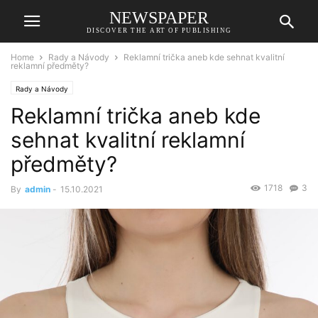
NEWSPAPER
DISCOVER THE ART OF PUBLISHING
Home
Rady a Návody
Reklamní trička aneb kde sehnat kvalitní
reklamní předměty?
Rady a Návody
Reklamní trička aneb kde
sehnat kvalitní reklamní
předměty?
1718
3
By
admin
-
15.10.2021