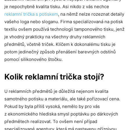
je nepochybně kvalita tisku. Asi nikdo z vás nechce
reklamní trička s potiskem
, na němž nelze rozeznat detaily
vašeho loga nebo sloganu. Firma specializovaná na potisk
textilu ovšem používá technologii tamponového tisku, jenž
je vhodný prakticky na všechny druhy reklamních
předmětů, včetně triček. Klíčem k dokonalému tisku je
potom jedinečný způsob přenášení barevných odstínů
pomocí silikonového štočku.
Kolik reklamní trička stojí?
U reklamních předmětů je důležitá nejenom kvalita
samotného potisku a materiálu, ale také pořizovací cena.
Pokud by byla příliš vysoká, nemělo by pro vás
z ekonomického hlediska smysl poptávku po dárkových
předmětech realizovat. To ovšem není případ
specializované agentury, která má nastavenu příznivou