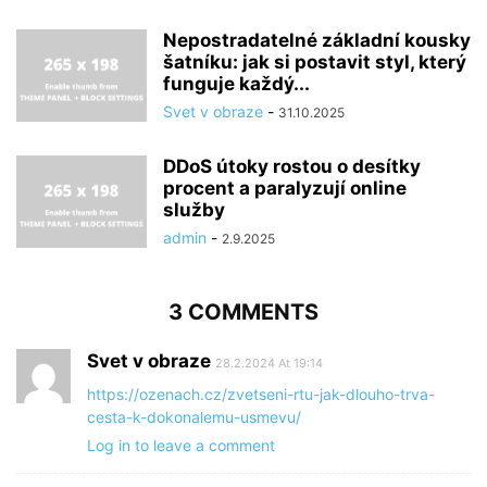
Nepostradatelné základní kousky
šatníku: jak si postavit styl, který
funguje každý...
Svet v obraze
-
31.10.2025
DDoS útoky rostou o desítky
procent a paralyzují online
služby
admin
-
2.9.2025
3 COMMENTS
Svet v obraze
28.2.2024 At 19:14
https://ozenach.cz/zvetseni-rtu-jak-dlouho-trva-
cesta-k-dokonalemu-usmevu/
Log in to leave a comment