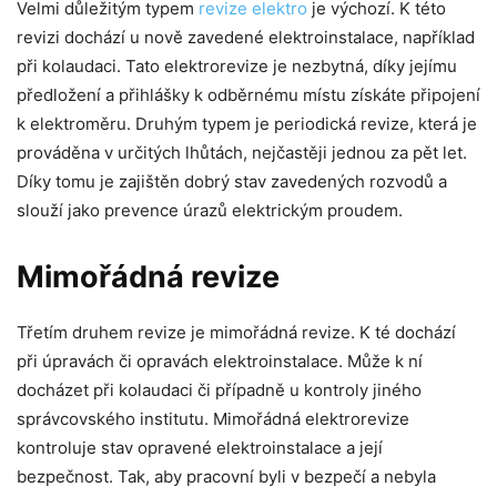
Velmi důležitým typem
revize elektro
je výchozí. K této
revizi dochází u nově zavedené elektroinstalace, například
při kolaudaci. Tato elektrorevize je nezbytná, díky jejímu
předložení a přihlášky k odběrnému místu získáte připojení
k elektroměru. Druhým typem je periodická revize, která je
prováděna v určitých lhůtách, nejčastěji jednou za pět let.
Díky tomu je zajištěn dobrý stav zavedených rozvodů a
slouží jako prevence úrazů elektrickým proudem.
Mimořádná revize
Třetím druhem revize je mimořádná revize. K té dochází
při úpravách či opravách elektroinstalace. Může k ní
docházet při kolaudaci či případně u kontroly jiného
správcovského institutu. Mimořádná elektrorevize
kontroluje stav opravené elektroinstalace a její
bezpečnost. Tak, aby pracovní byli v bezpečí a nebyla