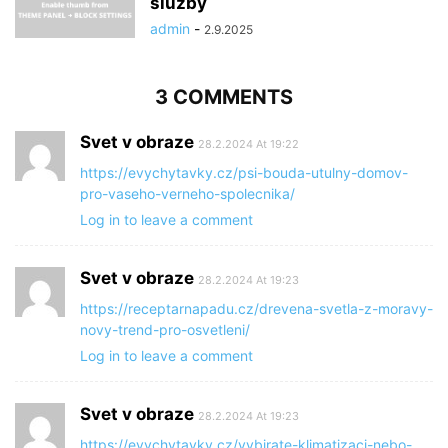
služby
admin
-
2.9.2025
3 COMMENTS
Svet v obraze
28.2.2024 At 19:22
https://evychytavky.cz/psi-bouda-utulny-domov-
pro-vaseho-verneho-spolecnika/
Log in to leave a comment
Svet v obraze
28.2.2024 At 19:23
https://receptarnapadu.cz/drevena-svetla-z-moravy-
novy-trend-pro-osvetleni/
Log in to leave a comment
Svet v obraze
28.2.2024 At 19:23
https://evychytavky.cz/vybirate-klimatizaci-nebo-