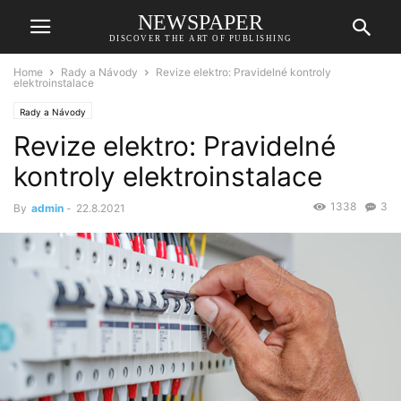
NEWSPAPER
DISCOVER THE ART OF PUBLISHING
Home
Rady a Návody
Revize elektro: Pravidelné kontroly
elektroinstalace
Rady a Návody
Revize elektro: Pravidelné
kontroly elektroinstalace
1338
3
By
admin
-
22.8.2021