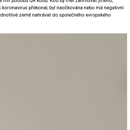
ude mít podobu QR kódu. Kód by měl zahrnovat jméno,
 koronavirus překonal, byl naočkována nebo má negativní
jednotlivé země nahrávat do společného evropského