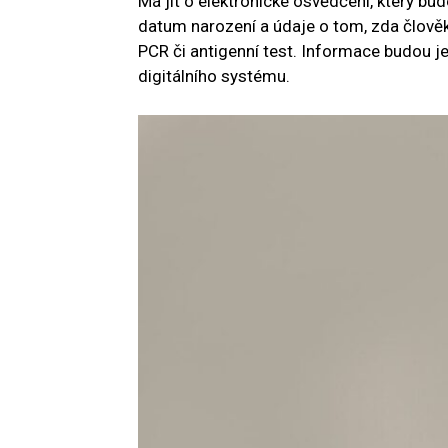
Má jít o elektronické osvědčení, který b
datum narození a údaje o tom, zda člověk
PCR či antigenní test. Informace budou 
digitálního systému.