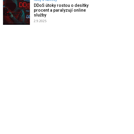
DDoS útoky rostou o desítky
procent a paralyzují online
služby
2.9.2025