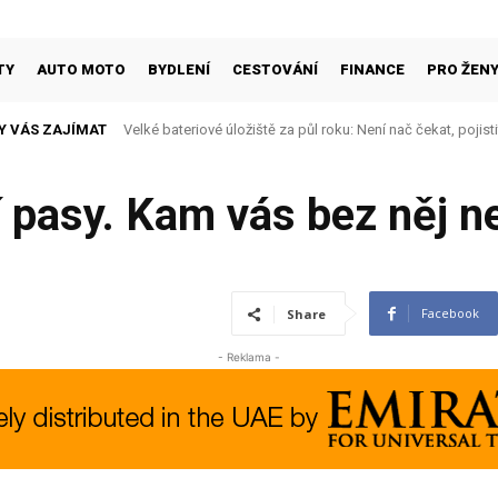
TY
AUTO MOTO
BYDLENÍ
CESTOVÁNÍ
FINANCE
PRO ŽEN
Y VÁS ZAJÍMAT
Velké bateriové úložiště za půl roku: Není nač čekat, pojisti
Nepostradatelné základní kousky šatníku: jak si postavit 
 pasy. Kam vás bez něj n
Facebook
Share
- Reklama -