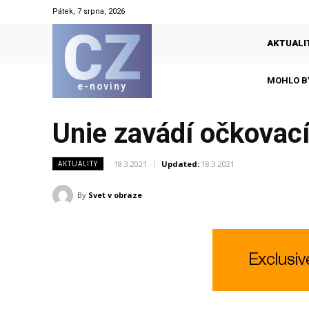
Pátek, 7 srpna, 2026
CZ
AKTUALI
MOHLO B
e-noviny
Unie zavádí očkovací
18.3.2021
Updated:
18.3.2021
AKTUALITY
By
Svet v obraze