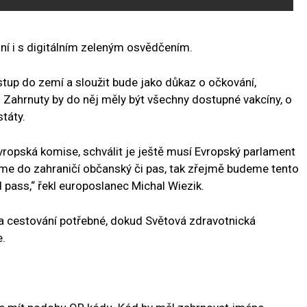
ní i s digitálním zeleným osvědčením.
tup do zemí a sloužit bude jako důkaz o očkování,
 Zahrnuty by do něj měly být všechny dostupné vakcíny, o
táty.
vropská komise, schválit je ještě musí Evropský parlament
bereme do zahraničí občanský či pas, tak zřejmě budeme tento
d pass,“ řekl europoslanec Michal Wiezik.
na cestování potřebné, dokud Světová zdravotnická
.