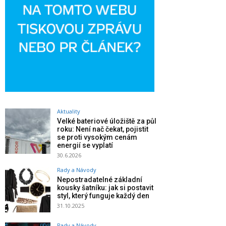
Aktuality
Velké bateriové úložiště za půl
roku: Není nač čekat, pojistit
se proti vysokým cenám
energií se vyplatí
30.6.2026
Rady a Návody
Nepostradatelné základní
kousky šatníku: jak si postavit
styl, který funguje každý den
31.10.2025
Rady a Návody