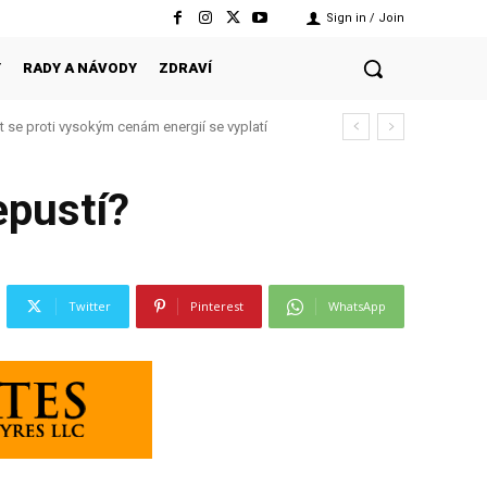
Sign in / Join
Y
RADY A NÁVODY
ZDRAVÍ
t se proti vysokým cenám energií se vyplatí
styl, který funguje každý den
epustí?
Twitter
Pinterest
WhatsApp