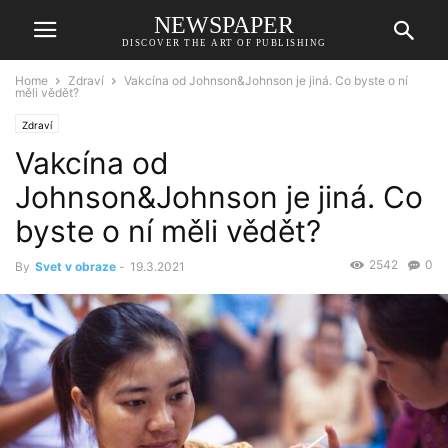
NEWSPAPER
DISCOVER THE ART OF PUBLISHING
Home
Zdraví
Vakcína od Johnson&Johnson je jiná. Co byste o ní
měli vědět?
Zdraví
Vakcína od
Johnson&Johnson je jiná. Co
byste o ní měli vědět?
2542
0
By
Svet v obraze
-
19.3.2021